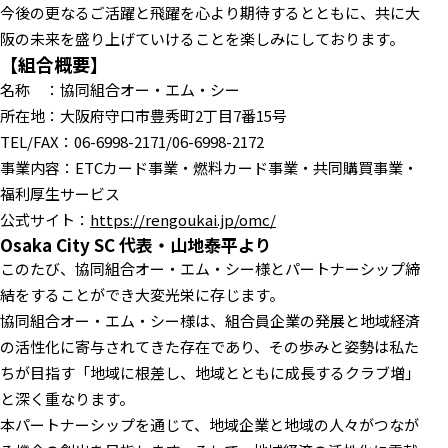
今後の更なるご活躍と飛躍を心より期待するとともに、共に大
阪の未来を盛り上げていけることを楽しみにしております。
【組合概要】
名称 ：協同組合オー・エム・シー
所在地：大阪府守口市豊秀町2丁目7番15号
TEL/FAX：06-6998-2171/06-6998-2172
事業内容：ETCカード事業・燃料カード事業・共同購買事業・
福利厚生サービス
公式サイト：
https://rengoukai.jp/omc/
Osaka City SC 代表・山地泰平より
このたび、協同組合オー・エム・シー様とパートナーシップ締
結をすることができ大変光栄に存じます。
協同組合オー・エム・シー様は、組合員企業の発展と地域経済
の活性化に寄与されてきた存在であり、その歩みと姿勢は私た
ちが目指す「地域に根差し、地域とともに成長するクラブ増」
と深く重なります。
本パートナーシップを通じて、地域企業と地域の人々がつなが