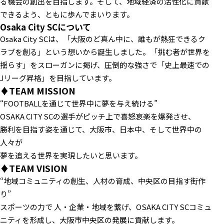
る機会の創出を目指します。そして、地域経済の活性化に貢献
できるよう、ともに歩んでまいります。
Osaka City SCについて
Osaka City SCは、「大阪のど真ん中に、誰もが熱狂できるク
ラブを創る」という想いから誕生しました。「挑む者が世界を
揺らす」をスローガンに掲げ、圧倒的な強さで「史上最速での
Jリーグ昇格」を目指しています。
♦TEAM MISSION
“FOOTBALLを通じて世界中に夢を与え続ける”
OSAKA CITY SCの選手がピッチ上で喜怒哀楽を爆発させ、
勝利を目指す姿を通じて、大阪市、日本中、そして世界中の
人々が
夢を追える世界を実現したいと思います。
♦TEAM VISION
“地域コミュニティの創生、人材の育成、中央区の目指す街作
り”
スポーツの力で 人・企業・地域を繋げ、OSAKA CITY SCコミュ
ニティを形成し、大阪市中央区の発展に貢献します。