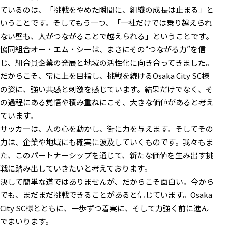
ているのは、「挑戦をやめた瞬間に、組織の成長は止まる」と
いうことです。そしてもう一つ、「一社だけでは乗り越えられ
ない壁も、人がつながることで越えられる」ということです。
協同組合オー・エム・シーは、まさにその“つながる力”を信
じ、組合員企業の発展と地域の活性化に向き合ってきました。
だからこそ、常に上を目指し、挑戦を続けるOsaka City SC様
の姿に、強い共感と刺激を感じています。結果だけでなく、そ
の過程にある覚悟や積み重ねにこそ、大きな価値があると考え
ています。
サッカーは、人の心を動かし、街に力を与えます。そしてその
力は、企業や地域にも確実に波及していくものです。我々もま
た、このパートナーシップを通じて、新たな価値を生み出す挑
戦に踏み出していきたいと考えております。
決して簡単な道ではありませんが、だからこそ面白い。今から
でも、まだまだ挑戦できることがあると信じています。Osaka
City SC様とともに、一歩ずつ着実に、そして力強く前に進ん
でまいります。