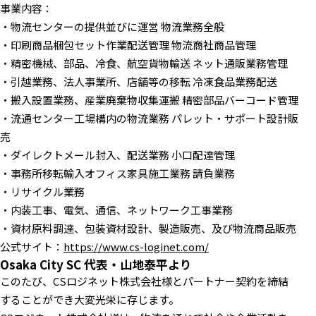
事業内容：
・物流センターの提供並びに運営 物流業務全般
・印刷商品梱包セット作業配送管理 物流商社商品管理
・精密機械、部品、冷食、航空貨物輸送 ネット通販業務管理
・引越業務、法人事業所、店舗等の移転 冷凍食品業務配送
・搬入設置業務、産業廃棄物収集運搬 精密部品バーコード管理
・流通センター工場構内の物流業務 パレット・サポート設計販
売
・ダイレクトメール封入、配送業務 小口配達管理
・事務所移転輸入オフィス家具施工業務 請負業務
・リサイクル業務
・内装工事、電気、通信、ネットワーク工事業務
・資材原料調達、包装資材設計、製造販売、及び物流商品販売
公式サイト：
https://www.cs-loginet.com/
Osaka City SC 代表・山地泰平より
このたび、CSロジネット株式会社様とパートナー契約を締結
することができ大変光栄に存じます。