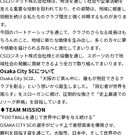
CSロジネット株式会社様は、物流を通じて社会や企業活動を
支える重要な役割を担われており、その姿勢は、地域に根差し
挑戦を続ける私たちのクラブ理念と強く共鳴するものがありま
す。
今回のパートナーシップを通じて、クラブのさらなる成長はも
ちろんのこと、地域に新たな価値を生み出し、多くの方々に夢
や感動を届けられる存在へと進化してまいります。
CSロジネット株式会社様との協働を通じ、スポーツの力で地
域社会の発展に貢献できるよう全力で取り組んでまいります。
Osaka City SCについて
Osaka City SCは、「大阪のど真ん中に、誰もが熱狂できるク
ラブを創る」という想いから誕生しました。「挑む者が世界を
揺らす」をスローガンに掲げ、圧倒的な強さで「史上最速での
Jリーグ昇格」を目指しています。
♦TEAM MISSION
“FOOTBALLを通じて世界中に夢を与え続ける”
OSAKA CITY SCの選手がピッチ上で喜怒哀楽を爆発させ、
勝利を目指す姿を通じて、大阪市、日本中、そして世界中の