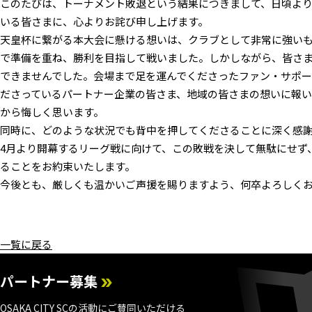
このたびは、トーナメント敗退という結果につきまして、日頃よ
いる皆さまに、心よりお詫び申し上げます。
天皇杯に繋がる本大会に懸ける想いは、クラブとして非常に強い
で準備を重ね、勝利を目指して戦いました。しかしながら、皆さ
できませんでした。会場まで足を運んでくださったファン・サポー
ださっているパートナー企業の皆さま、地域の皆さまの想いに報
から悔しく思います。
同時に、どのような状況でも背中を押してくださることに深く感
4月より開幕するリーグ戦に向けて、この敗戦を決して無駄にせず
ることをお約束いたします。
今後とも、厳しくも温かいご声援を賜りますよう、何卒よろしく
一覧に戻る
パートナー募集
OSAKA CITY SCの活動にご賛同いただける