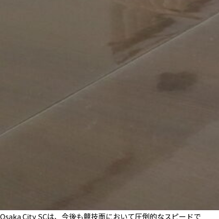
Osaka City SCは、今後も競技面において圧倒的なスピードで