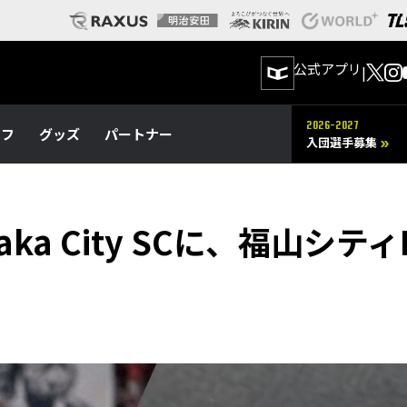
公式アプリ
|
2026-2027
ッフ
グッズ
パートナー
入団選手募集
a City SCに、福山シテ