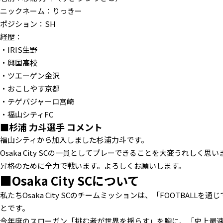
ニックネーム：りっきー
ポジション：SH
経歴：
・IRIS生野
・興国高校
・ツエーゲン金沢
・おこしやす京都
・テゲバジャーロ宮崎
・福山シティFC
■杉浦 力斗選手 コメント
福山シティから加入しました杉浦力斗です。
Osaka City SCの一員としてプレーできることを大変うれしく思い
昇格のために全力で戦います。よろしくお願いします。
■Osaka City SCについて
私たちOsaka City SCのチームミッションは、「FOOTBALL
とです。
今年度のスローガン「挑む者が世界を揺らす」を胸に、「史上最速