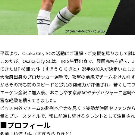
平素より、Osaka City SCの活動にご理解・ご支援を賜りまし
このたび、Osaka City SCは、IRIS生野出身で、興国高校を経
てきたMF 杉浦 力斗（すぎうら りきと）選手の加入が決定いた
大阪府出身のプロサッカー選手で、攻撃の前線でチームをけん引す
からその持ち前のスピードと1対1の突破力が評価され、若くして
エーゲン金沢に加入後、おこしやす京都ACやテゲバジャーロ宮崎
富な経験を積んできました。
ピッチ内外でチームの勝利へ全力を尽くす姿勢が仲間やファンか
量とプレースタイルで、常に前進し続けるタレントとして注目され
■プロフィール
名前：杉浦 力斗（すぎうら りきと）