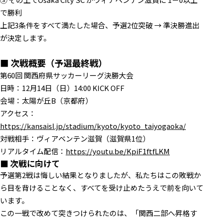
で勝利
上記3条件をすべて満たした場合、予選2位突破 → 準決勝進出
が決定します。
■ 次戦概要（予選最終戦）
第60回 関西府県サッカーリーグ決勝大会
日時：12月14日（日）14:00 KICK OFF
会場：太陽が丘B（京都府）
アクセス：
https://kansaisl.jp/stadium/kyoto/kyoto_taiyogaoka/
対戦相手：ヴィアベンテン滋賀（滋賀県1位）
リアルタイム配信：
https://youtu.be/KpiF1ftfLKM
■ 次戦に向けて
予選第2戦は悔しい結果となりましたが、私たちはこの敗戦か
ら目を背けることなく、すべてを受け止めたうえで前を向いて
います。
この一戦で改めて突きつけられたのは、「関西二部へ昇格す