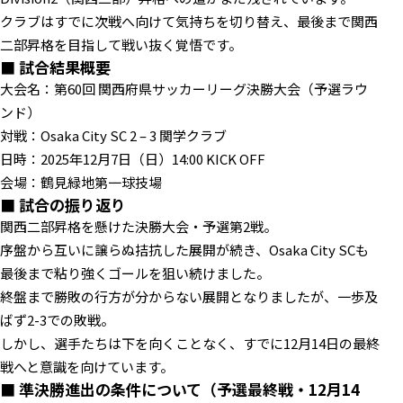
クラブはすでに次戦へ向けて気持ちを切り替え、最後まで関西
二部昇格を目指して戦い抜く覚悟です。
■ 試合結果概要
大会名：第60回 関西府県サッカーリーグ決勝大会（予選ラウ
ンド）
対戦：Osaka City SC 2 – 3 関学クラブ
日時：2025年12月7日（日）14:00 KICK OFF
会場：鶴見緑地第一球技場
■ 試合の振り返り
関西二部昇格を懸けた決勝大会・予選第2戦。
序盤から互いに譲らぬ拮抗した展開が続き、Osaka City SCも
最後まで粘り強くゴールを狙い続けました。
終盤まで勝敗の行方が分からない展開となりましたが、一歩及
ばず2-3での敗戦。
しかし、選手たちは下を向くことなく、すでに12月14日の最終
戦へと意識を向けています。
■ 準決勝進出の条件について（予選最終戦・12月14