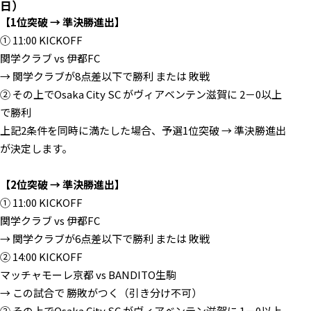
日）
【1位突破 → 準決勝進出】
① 11:00 KICKOFF
関学クラブ vs 伊都FC
→ 関学クラブが8点差以下で勝利 または 敗戦
② その上でOsaka City SC がヴィアベンテン滋賀に 2－0以上
で勝利
上記2条件を同時に満たした場合、予選1位突破 → 準決勝進出
が決定します。
【2位突破 → 準決勝進出】
① 11:00 KICKOFF
関学クラブ vs 伊都FC
→ 関学クラブが6点差以下で勝利 または 敗戦
② 14:00 KICKOFF
マッチャモーレ京都 vs BANDITO生駒
→ この試合で 勝敗がつく（引き分け不可）
③ その上でOsaka City SC がヴィアベンテン滋賀に 1－0以上