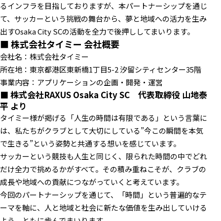
るインフラを目指しておりますが、本パートナーシップを通じ
て、サッカーという挑戦の舞台から、夢と地域への活力を生み
出すOsaka City SCの活動を全力で後押ししてまいります。
■ 株式会社タイミー 会社概要
会社名：株式会社タイミー
所在地：東京都港区東新橋1丁目5-2 汐留シティセンター35階
事業内容：アプリケーションの企画・開発・運営
■ 株式会社RAXUS Osaka City SC 代表取締役 山地泰
平 より
タイミー様が掲げる「人生の時間は有限である」という言葉に
は、私たちがクラブとして大切にしている”今この瞬間を本気
で生きる”という姿勢と共通する想いを感じています。
サッカーという競技も人生と同じく、限られた時間の中でどれ
だけ全力で挑めるかがすべて。その積み重ねこそが、クラブの
成長や地域への貢献につながっていくと考えています。
今回のパートナーシップを通じて、「時間」という普遍的なテ
ーマを軸に、人と地域と社会に新たな価値を生み出していける
よう、ともに歩んでまいります。