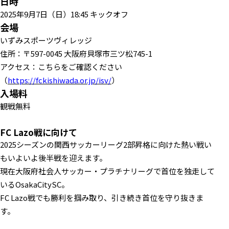
日時
2025年9月7日（日）18:45 キックオフ
会場
いずみスポーツヴィレッジ
住所：〒597-0045 大阪府貝塚市三ツ松745-1
アクセス：こちらをご確認ください
（
https://fckishiwada.or.jp/isv/
）
入場料
観戦無料
FC Lazo戦に向けて
2025シーズンの関西サッカーリーグ2部昇格に向けた熱い戦い
もいよいよ後半戦を迎えます。
現在大阪府社会人サッカー・プラチナリーグで首位を独走して
いるOsakaCitySC。
FC Lazo戦でも勝利を掴み取り、引き続き首位を守り抜きま
す。