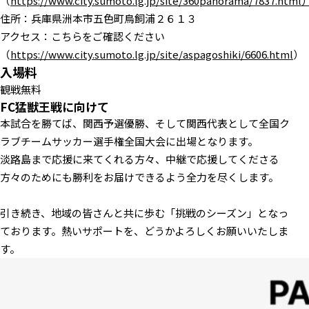
（
https://www.city.sumoto.lg.jp/site/360panorama/7837.html
住所：兵庫県洲本市五色町鳥飼浦２６１３
アクセス：こちらをご確認ください
（
https://www.city.sumoto.lg.jp/site/aspagoshiki/6606.html
）
入場料
観戦無料
FC猛獣王戦に向けて
本試合を勝てば、関西予選優勝、そして関西代表として全国ク
ラブチームサッカー選手権全国大会に出場となります。
淡路島まで応援に来てくれる方々、中継で応援してくださる
方々のためにも勝利をお届けできるよう全力を尽くします。
引き続き、地域の皆さんと共に歩む「挑戦のシーズン」となっ
ております。熱いサポートを、どうかよろしくお願いいたしま
す。