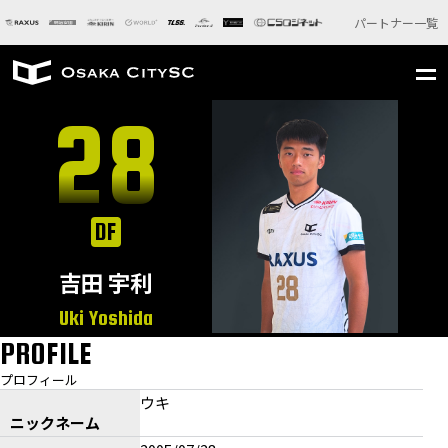
パートナー一覧
28
DF
吉田 宇利
Uki Yoshida
PROFILE
プロフィール
ウキ
ニックネーム