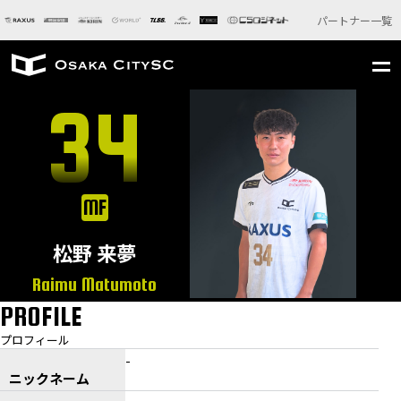
パートナー一覧
34
MF
松野 来夢
Raimu Matumoto
PROFILE
プロフィール
-
ニックネーム