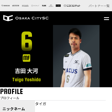
パートナー一覧
6
MF
吉田 大河
Taiga Yoshida
PROFILE
プロフィール
タイガ
ニックネーム