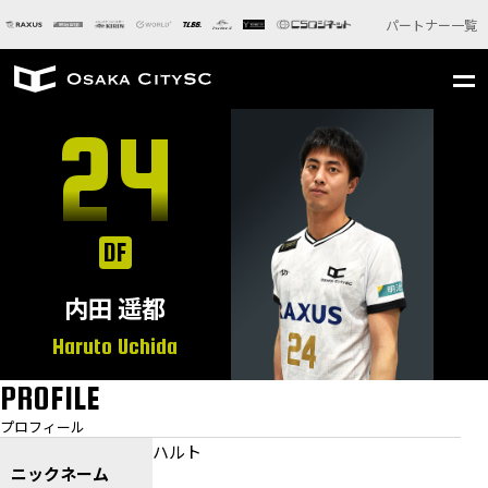
パートナー一覧
24
DF
内田 遥都
Haruto Uchida
PROFILE
プロフィール
ハルト
ニックネーム