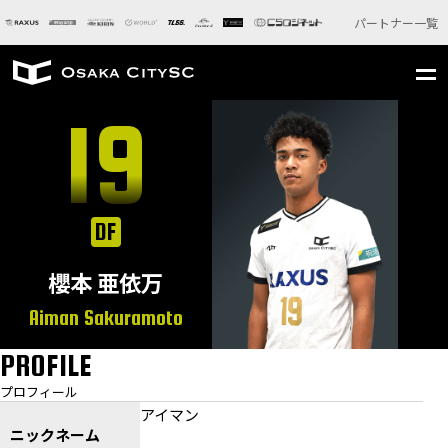
パートナー一覧
19
DF
櫻本 亜依万
Aiman Sakuramoto
PROFILE
プロフィール
アイマン
ニックネーム