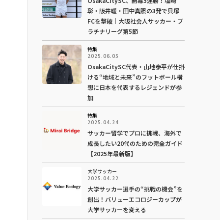
OsakaCitySC、開幕5連勝！塩崎
彰・阪井暖・田中真照の3発で貝塚
FCを撃破｜大阪社会人サッカー・プ
ラチナリーグ第5節
特集
2025.06.05
OsakaCitySC代表・山地泰平が仕掛
ける“地域と未来”のフットボール構
想に日本を代表するレジェンドが参
加
特集
2025.04.24
サッカー留学でプロに挑戦、海外で
成長したい20代のための完全ガイド
【2025年最新版】
大学サッカー
2025.04.22
大学サッカー選手の“挑戦の機会”を
創出！バリューエコロジーカップが
大学サッカーを変える