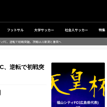
フットサル
大学サッカー
社会人サッカー
特集
ティFC、逆転で初戦突破。次戦はJ1新潟と激突へ
FC、逆転で初戦突