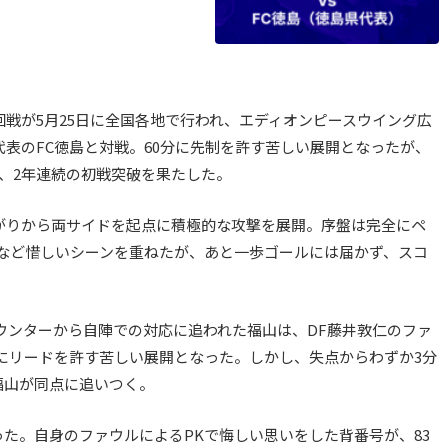
回戦が5月25日に全国各地で行われ、エディオンピースウイング広
代表のFC徳島と対戦。60分に先制を許す苦しい展開となったが、
め、2年連続の初戦突破を果たした。
がりから両サイドを起点に積極的な攻撃を展開。序盤は完全にペ
など惜しいシーンを重ねたが、あと一歩ゴールには届かず、スコ
カウンターから自陣での対応に追われた福山は、DF藤井敦仁のファ
にリードを許す苦しい展開となった。しかし、失点からわずか3分
福山が同点に追いつく。
た。自身のファウルによるPKで悔しい思いをした背番号が、83