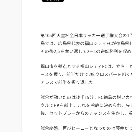
第105回天皇杯全日本サッカー選手権大会の1
島では、広島県代表の福山シティFCが徳島県
その後2点を奪い返して2―1の逆転勝利を収
福山市を拠点とする福山シティFCは、立ち上
ースを握り、前半だけで2度クロスバーを叩く
アレスで前半を折り返した。
試合が動いたのは後半15分。FC徳島の鋭い
ウルでPKを献上。これを冷静に決められ、先
後、セットプレーからのチャンスを生かし、
試合終盤、再びヒーローとなったのは藤井だっ